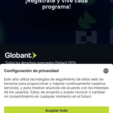
¡Regístrate y vive cada
programa!
Todos los derechos reservados Globant 2026
Contáctanos
Déjanos un mensaje
hi@globant.com
Síguenos
Política de privacidad
Términos del servicio