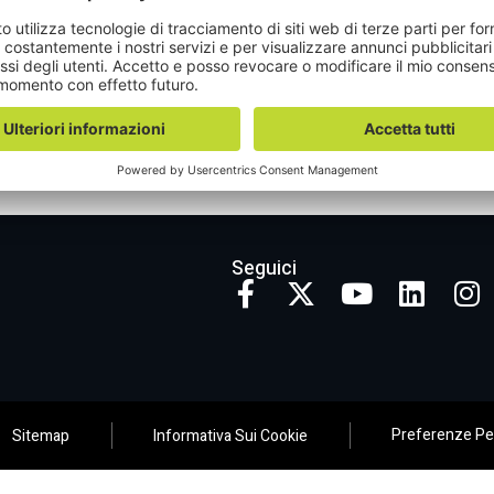
e Inspire Garage
ch Campfire Sessions
ot Camps By Globant
Seguici
Preferenze Per
Sitemap
Informativa Sui Cookie