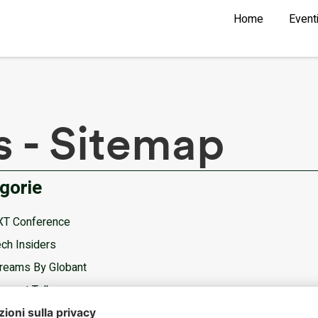
Home
Event
s - Sitemap
gorie
XT Conference
ch Insiders
reams By Globant
nnect Talks
areer Week